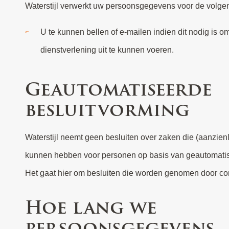
Waterstijl verwerkt uw persoonsgegevens voor de volge
U te kunnen bellen of e-mailen indien dit nodig is o
dienstverlening uit te kunnen voeren.
Geautomatiseerde
besluitvorming
Waterstijl neemt geen besluiten over zaken die (aanzien
of -systemen, zonder dat daar een mens (bijvoorbeeld een
kunnen hebben voor personen op basis van geautomati
Het gaat hier om besluiten die worden genomen door 
Hoe lang we
persoonsgegevens