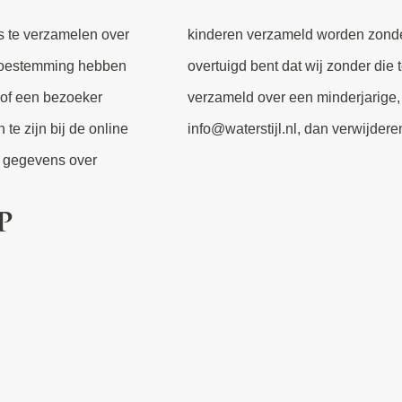
ns te verzamelen over
mming. Als u er van
e toestemming hebben
ijke gegevens hebben
 of een bezoeker
 met ons op via
te zijn bij de online
info@waterstijl.nl, dan verwijdere
r gegevens over
p