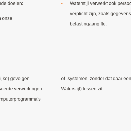
nde doelen:
Waterstijl verwerkt ook perso
verplicht zijn, zoals gegeven
m onze
belastingaangifte.
lijke) gevolgen
 medewerker van
seerde verwerkingen.
Waterstijl) tussen zit.
computerprogramma's