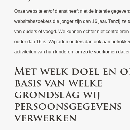
Onze website en/of dienst heeft niet de intentie gegeve
kinderen verzameld worden zonder ouderlijke toeste
websitebezoekers die jonger zijn dan 16 jaar. Tenzij z
overtuigd bent dat wij zonder die toestemming persoonl
van ouders of voogd. We kunnen echter niet controleren
verzameld over een minderjarige, neem dan contact
ouder dan 16 is. Wij raden ouders dan ook aan betrokken 
activiteiten van hun kinderen, om zo te voorkomen dat e
Met welk doel en o
basis van welke
grondslag wij
persoonsgegevens
verwerken