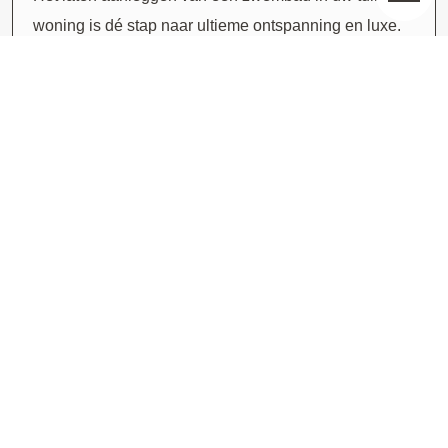
woning is dé stap naar ultieme ontspanning en luxe.
Waterstijl neemt u mee in de belangrijkste
overwegingen en beantwoordt in deze blog al uw
24-06-2024
vragen over de mogelijkheden en de beste keuzes
voor een luxe zwembad!
Lees meer